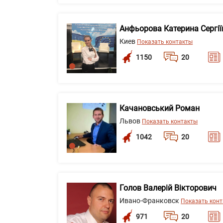
Анфьорова Катерина Сергії
Киев
Показать контакты
1150
20
Качановський Роман
Львов
Показать контакты
1042
20
Голов Валерій Вікторович
Ивано-Франковск
Показать кон
971
20