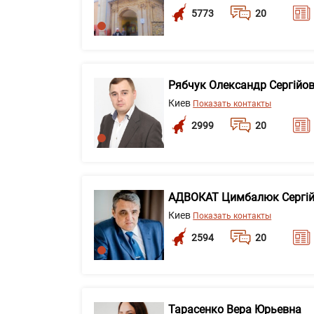
5773
20
Рябчук Олександр Сергійо
Киев
Показать контакты
2999
20
АДВОКАТ Цимбалюк Сергій
Киев
Показать контакты
2594
20
Тарасенко Вера Юрьевна