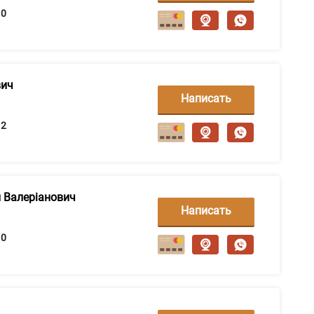
сообщение
0
вич
Написать
сообщение
2
 Валеріанович
Написать
сообщение
0