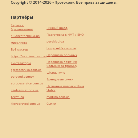
297
18
0
Написать
сообщение
Адвокат Шатарська Таміла Назімівна
Киев
Показать контакты
283
18
7
Написать
сообщение
Гришко Андрій Ігорович