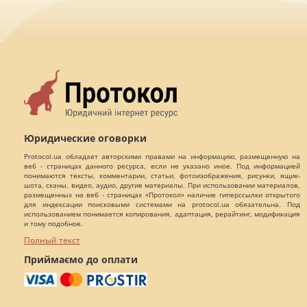
Написать
сообщение
Наталія Вікторівна
Львов
Показать контакты
339
18
0
Написать
сообщение
Стрілець Юрій Петрович
Киев
Показать контакты