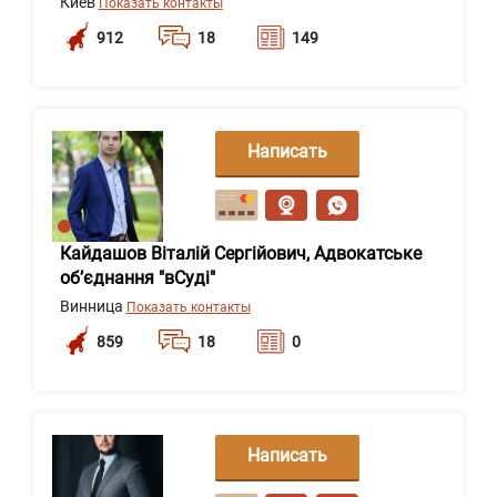
Киев
Показать контакты
912
18
149
Написать
сообщение
Кайдашов Віталій Сергійович, Адвокатське
об’єднання "вСуді"
Винница
Показать контакты
859
18
0
Написать
сообщение