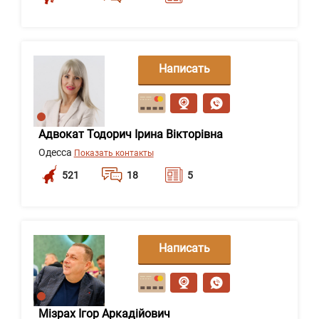
Написать
сообщение
Адвокат Тодорич Ірина Вікторівна
Одесса
Показать контакты
521
18
5
Написать
сообщение
Мізрах Ігор Аркадійович