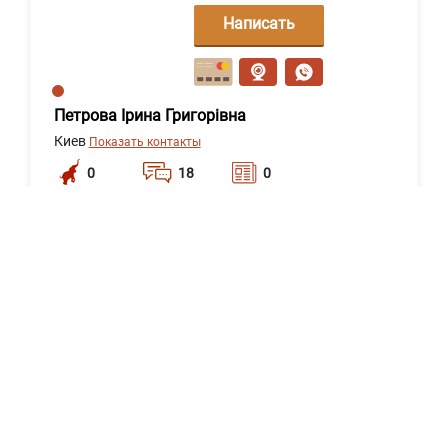
Написать
сообщение
Петрова Ірина Григорівна
Киев
Показать контакты
0
18
0
Написать
сообщение
Хомутовський Віталій
Ровно
Показать контакты
0
18
0