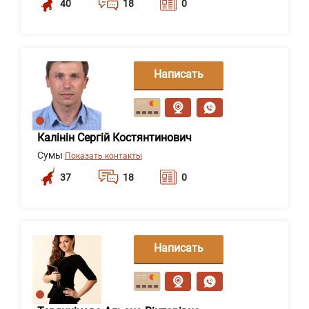
40
18
0
Написать
сообщение
Калінін Сергій Костянтинович
Сумы
Показать контакты
37
18
0
Написать
сообщение