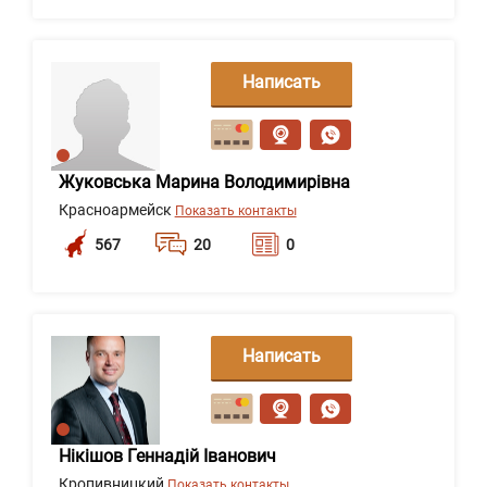
Написать
сообщение
Жуковська Марина Володимирівна
Красноармейск
Показать контакты
567
20
0
Написать
сообщение
Нікішов Геннадій Іванович
Кропивницкий
Показать контакты