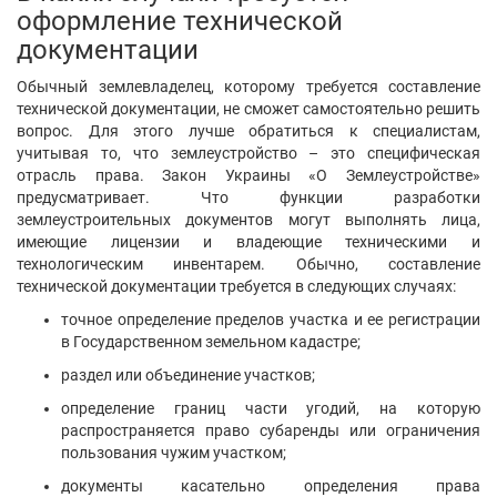
Написать
сообщение
Яковенко Ник
Сумы
Показать контакты
84
20
0
Написать
сообщение
Матвєєв Станіслав Іванович
Харьков
Показать контакты