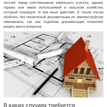
Написать
сообщение
Сідліченко Владислав
Сумы
Показать контакты
88
20
0
Написать
сообщение
Шиманська Ганна Анатоліївна
Белгород-Днестровский
Показать контакты
85
20
0