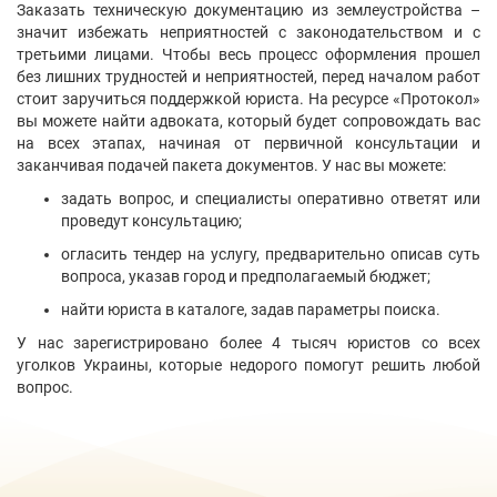
Капустін Володимир Володимирович
Харьков
Показать контакты
72
20
8
Написать
сообщение
Юридическая компания "Наследник"
Одесса
Показать контакты
67
20
2
Написать
сообщение