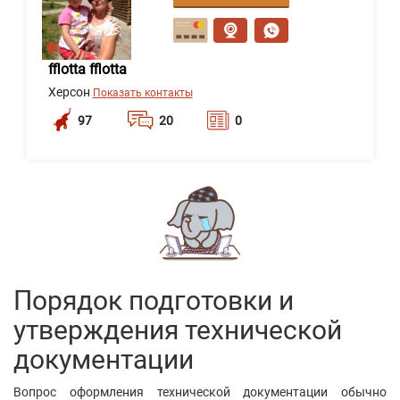
сообщение
fflotta fflotta
Херсон
Показать контакты
97
20
0
Написать
сообщение
Малахова Віра Олексіївна
Киев
Показать контакты
89
20
0