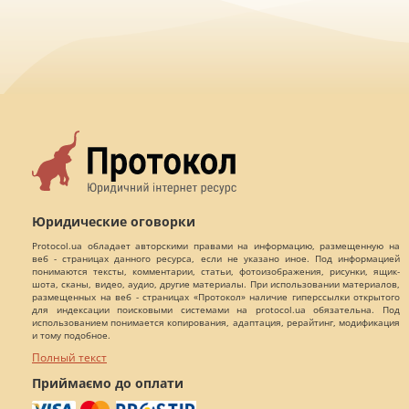
ЮК "ДЕЛЮКС ЛІГАЛ ГРУП"
Киев
Показать контакты
61
20
4
Написать
сообщение
Адвокат - Олег Олегович
Киев
Показать контакты
60
20
0
Написать