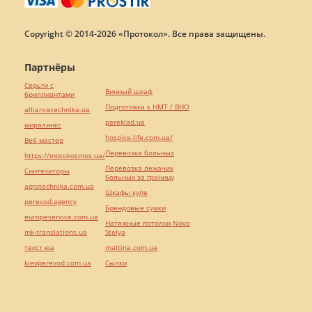
сообщение
Constructive Lawyers
Киев
Показать контакты
60
20
5
Написать
сообщение
Київський міський центр правової
допомоги
Киев
Показать контакты
59
20
2