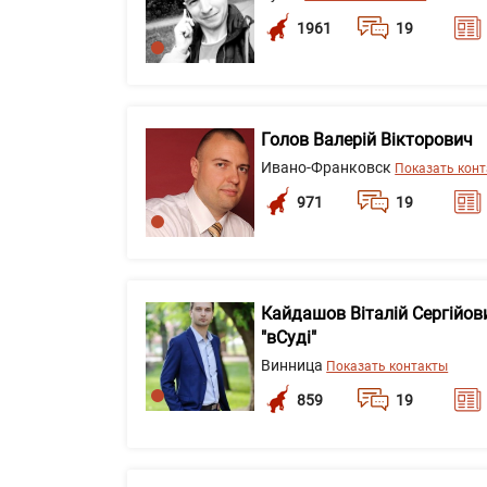
1961
19
Голов Валерій Вікторович
Ивано-Франковск
Показать кон
971
19
Кайдашов Віталій Сергійов
"вСуді"
Винница
Показать контакты
859
19