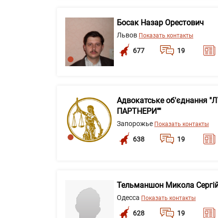
Босак Назар Орестович
Львов
Показать контакты
677
19
Адвокатське об'єднання "
ПАРТНЕРИ""
Запорожье
Показать контакты
638
19
Тельманшон Микола Сергі
Одесса
Показать контакты
628
19