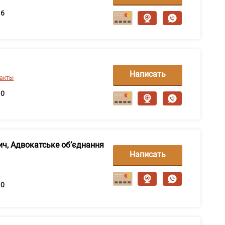
сообщение
6
Написать
такты
сообщение
0
ич, Адвокатське об’єднання
Написать
сообщение
0