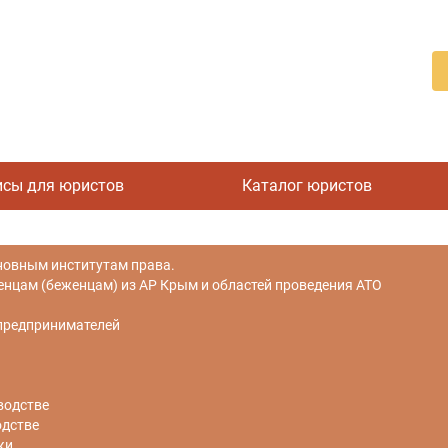
исы для юристов
Каталог юристов
новным институтам права.
цам (беженцам) из АР Крым и областей проведения АТО
 предпринимателей
водстве
одстве
ки.