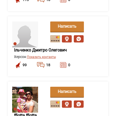
Написать
сообщение
Ільченко Дмитро Олегович
Херсон
Показать контакты
99
18
0
Написать
сообщение
fflotta fflotta