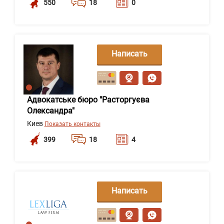
550
18
0
Написать
сообщение
Адвокатське бюро "Расторгуєва
Олександра"
Киев
Показать контакты
399
18
4
Написать
сообщение