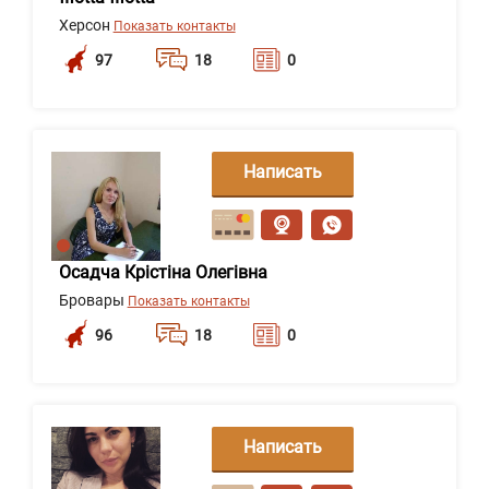
Херсон
Показать контакты
97
18
0
Написать
сообщение
Осадча Крістіна Олегівна
Бровары
Показать контакты
96
18
0
Написать
сообщение