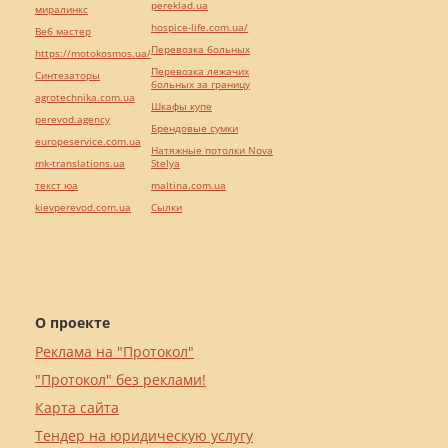
Хмельницкий
Показать контакты
265
19
0
Написать
сообщение
Адвокатське об'єднання "Консалтингова
фірма "ДОМІНАНТА"
Одесса
Показать контакты
259
19
41
Написать
сообщение