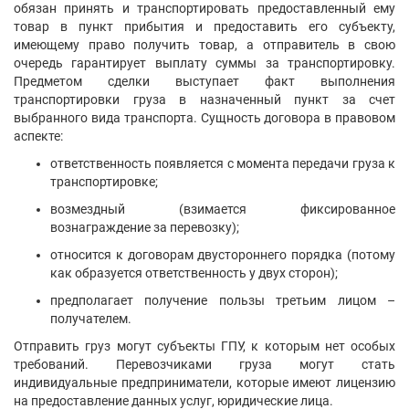
сообщение
Чубейко Віктор Іванович
Киев
Показать контакты
444
19
0
Написать
сообщение
Юридична компанія «СітіЛекс»
Ровно
Показать контакты
407
19
3