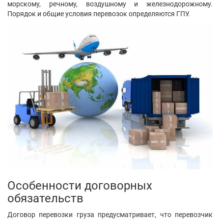
Лілія Гаврилів
Львов
Показать контакты
494
19
0
Написать
сообщение
Площенко Наталья
Днепр
Показать контакты
486
19
0
Написать