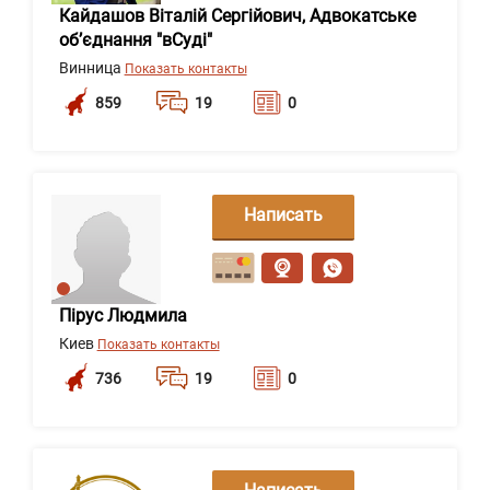
Кайдашов Віталій Сергійович, Адвокатське
об’єднання "вСуді"
Винница
Показать контакты
859
19
0
Написать
сообщение
Пірус Людмила
Киев
Показать контакты
736
19
0