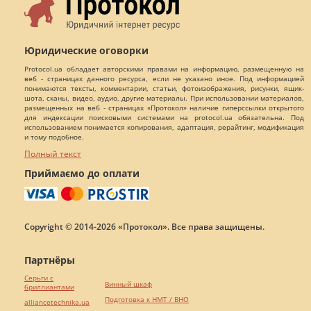
Написать
сообщение
Ovechkina Svetlana
Херсон
Показать контакты
269
19
0
Написать
сообщение
Молчанюк Олег Олександрович