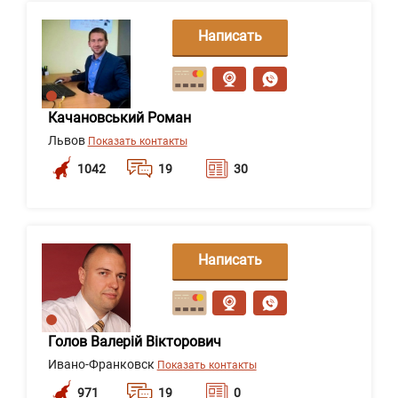
Написать
сообщение
Качановський Роман
Львов
Показать контакты
1042
19
30
Написать
сообщение
Голов Валерій Вікторович
Ивано-Франковск
Показать контакты
971
19
0