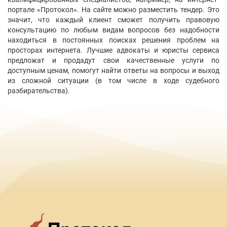
Написать
сообщение
Седченко Сергій Миколайович
Киев
Показать контакты
374
19
0
Написать
сообщение
Гришко Андрій Ігорович
Киев
Показать контакты
282
19
2