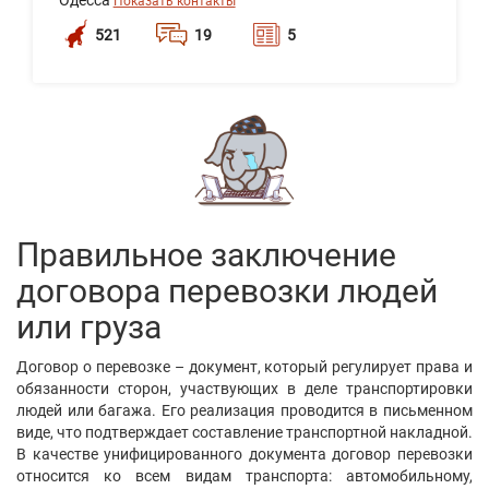
Одесса
Показать контакты
521
19
5
Написать
сообщение
Дончак Ольга Дмитрівна
Киев
Показать контакты
506
19
2
Написать
сообщение