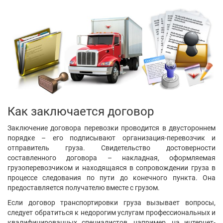
Написать
сообщение
Фесенко Анатолий Леонідович
Киев
Показать контакты
405
19
15
Написать
сообщение
Адвокат РОМАН КРАВЧУК
Киев
Показать контакты
375
19
7