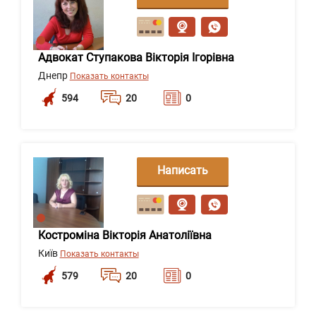
сообщение
Адвокат Ступакова Вікторія Ігорівна
Днепр
Показать контакты
594
20
0
Написать
сообщение
Костроміна Вікторія Анатоліївна
Київ
Показать контакты
579
20
0