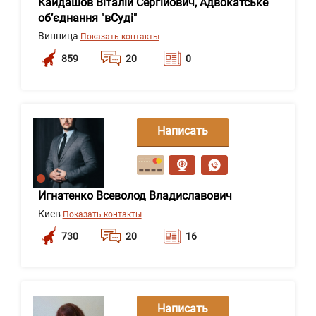
Кайдашов Віталій Сергійович, Адвокатське
об’єднання "вСуді"
Винница
Показать контакты
859
20
0
Написать
сообщение
Игнатенко Всеволод Владиславович
Киев
Показать контакты
730
20
16
Написать