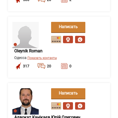
Написать
сообщение
Oleynik Roman
Одесса
Показать контакты
317
20
0
Написать
сообщение
Адвокат Канікаєв Юрій Олегович