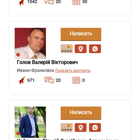
1042
20
30
Написать
сообщение
Голов Валерій Вікторович
Ивано-Франковск
Показать контакты
971
20
0
Написать
сообщение