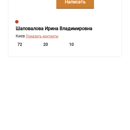
Написать
сообщение
Шаповалова Ирина Владимировна
Киев
Показать контакты
72
20
10
Написать
сообщение
"ЮРИДИЧНА ФІРМА "КС ПАРТНЕРС"
Днепр
Показать контакты
52
20
0