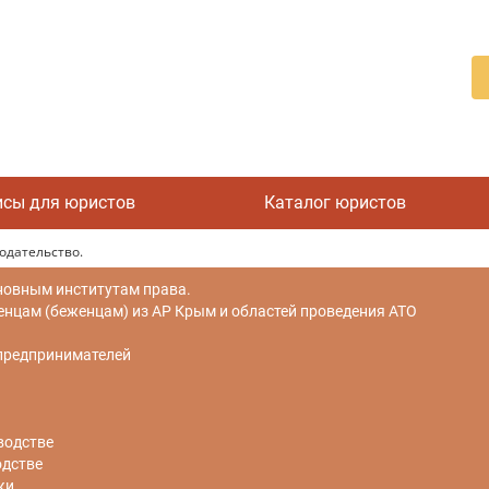
исы для юристов
Каталог юристов
одательство.
новным институтам права.
цам (беженцам) из АР Крым и областей проведения АТО
 предпринимателей
водстве
одстве
ки.