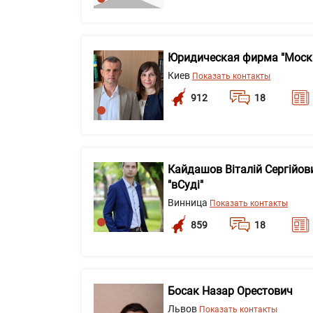
Юридическая фирма "Моск
Киев
Показать контакты
912
18
Кайдашов Віталій Сергійов
"вСуді"
Винница
Показать контакты
859
18
Босак Назар Орестович
Львов
Показать контакты