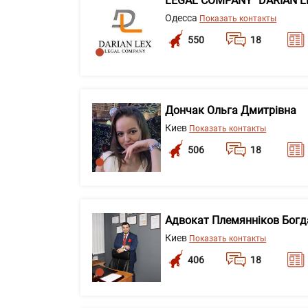
LEGAL COMPANY "DARIAN L
Одесса
Показать контакты
550
18
Дончак Ольга Дмитрівна
Киев
Показать контакты
506
18
Адвокат Племянніков Богд
Киев
Показать контакты
406
18