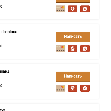
сообщение
0
 Ігорівна
Написать
сообщение
0
іївна
Написать
сообщение
0