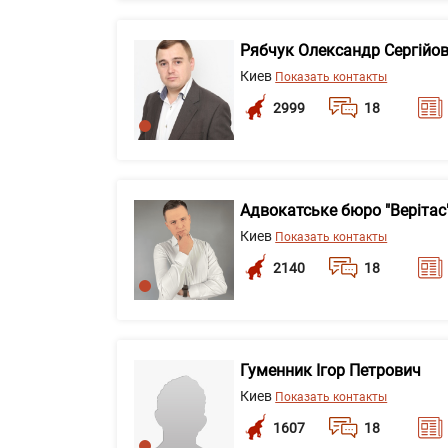
Рябчук Олександр Сергійо
Киев
Показать контакты
2999
18
Адвокатське бюро "Верітас
Киев
Показать контакты
2140
18
Гуменник Ігор Петрович
Киев
Показать контакты
1607
18