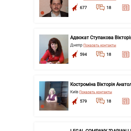
677
18
Адвокат Ступакова Вікторія
Днепр
Показать контакты
594
18
Костроміна Вікторія Анатол
Київ
Показать контакты
579
18