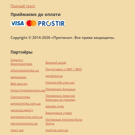
Полный текст
Приймаємо до оплати
Copyright © 2014-2026 «Протокол». Все права защищены.
Партнёры
Серьги с
Винный шкаф
бриллиантами
Подготовка к НМТ / ВНО
alliancetechnika.ua
pereklad.ua
миралинкс
hospice-life.com.ua/
Веб мастер
Перевозка больных
https://motokosmos.ua/
Перевозка лежачих
Синтезаторы
больных за границу
agrotechnika.com.ua
Шкафы купе
perevod.agency
Брендовые сумки
europeservice.com.ua
Натяжные потолки Nova
mk-translations.ua
Stelya
текст юа
maltina.com.ua