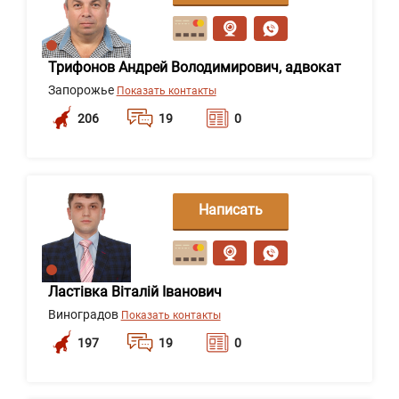
сообщение
Трифонов Андрей Володимирович, адвокат
Запорожье
Показать контакты
206
19
0
Написать
сообщение
Ластівка Віталій Іванович
Виноградов
Показать контакты
197
19
0