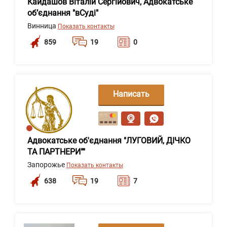
Кайдашов Віталій Сергійович, Адвокатське
об’єднання "вСуді"
Винница
Показать контакты
859
19
0
Написать
сообщение
Адвокатське об'єднання "ЛУГОВИЙ, ДІЧКО
ТА ПАРТНЕРИ""
Запорожье
Показать контакты
638
19
7