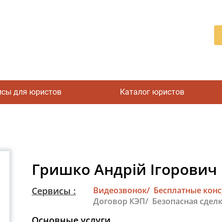
исы для юристов
Каталог юристов
Гришко Андрій Ігорович
Сервисы :
Видеозвонок/
Бесплатные кон
Договор КЭП/
Безопасная сделк
Основные услуги