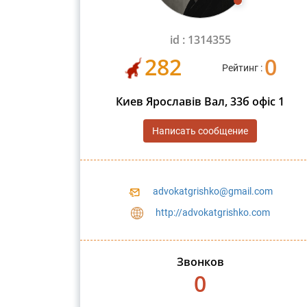
id : 1314355
282
0
Рейтинг :
Киев Ярославів Вал, 33б офіс 1
Написать сообщение
advokatgrishko@gmail.com
http://advokatgrishko.com
Звонков
0