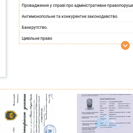
Провадження у справі про адміністративне правопоруш
Антимонопольне та конкурентне законодавство.
Банкрутство.
Цивільне право