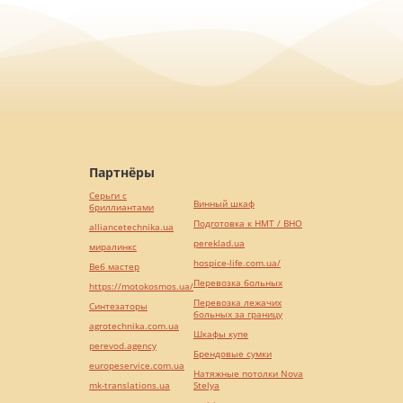
Партнёры
Серьги с
Винный шкаф
бриллиантами
Подготовка к НМТ / ВНО
alliancetechnika.ua
pereklad.ua
миралинкс
hospice-life.com.ua/
Веб мастер
Перевозка больных
https://motokosmos.ua/
Перевозка лежачих
Синтезаторы
больных за границу
agrotechnika.com.ua
Шкафы купе
perevod.agency
Брендовые сумки
europeservice.com.ua
Натяжные потолки Nova
mk-translations.ua
Stelya