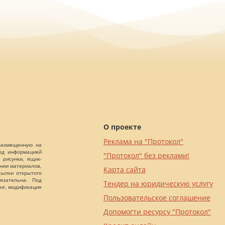
О проекте
Реклама на "Протокол"
 размещенную на
Под информацией
"Протокол" без реклами!
 рисунки, ящик-
ании материалов,
Карта сайта
сылки открытого
язательна. Под
Тендер на юридическую услугу
нг, модификация
Пользовательское соглашение
Допомогти ресурсу "Протокол"