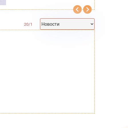
20
/
1