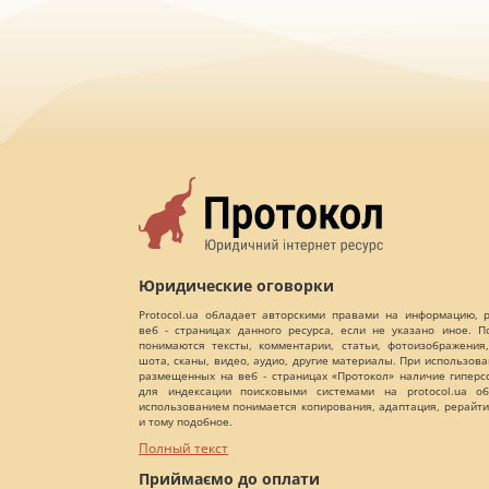
Юридические оговорки
Protocol.ua обладает авторскими правами на информацию,
веб - страницах данного ресурса, если не указано иное. 
понимаются тексты, комментарии, статьи, фотоизображения,
шота, сканы, видео, аудио, другие материалы. При использов
размещенных на веб - страницах «Протокол» наличие гиперс
для индексации поисковыми системами на protocol.ua об
использованием понимается копирования, адаптация, рерайти
и тому подобное.
Полный текст
Приймаємо до оплати