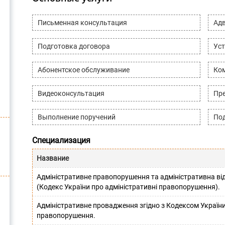
Письменная консультация
Адв
Подготовка договора
Уст
Абонентское обслуживание
Ко
Видеоконсультация
Пре
Выполнение поручений
Под
Специализация
Название
Адміністративне правопорушення та адміністративна від
(Кодекс України про адміністративні правопорушення).
Адміністративне провадження згідно з Кодексом України
правопорушення.