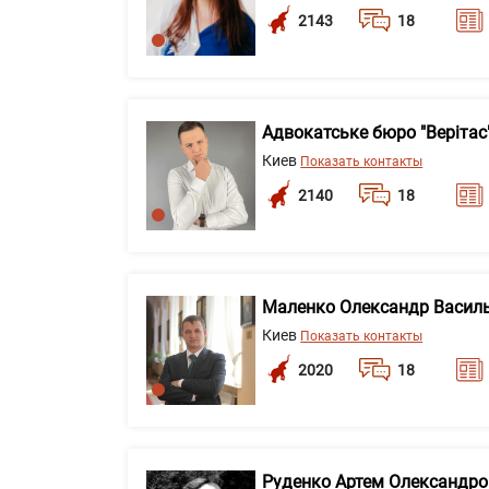
2143
18
Адвокатське бюро "Верітас
Киев
Показать контакты
2140
18
Маленко Олександр Васил
Киев
Показать контакты
2020
18
Руденко Артем Олександр