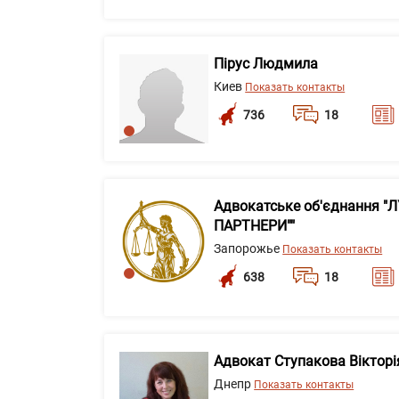
Пірус Людмила
Киев
Показать контакты
736
18
Адвокатське об'єднання "
ПАРТНЕРИ""
Запорожье
Показать контакты
638
18
Адвокат Ступакова Вікторія
Днепр
Показать контакты