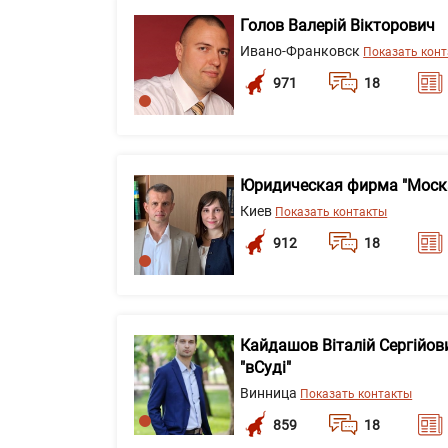
Голов Валерій Вікторович
Ивано-Франковск
Показать кон
971
18
Юридическая фирма "Моск
Киев
Показать контакты
912
18
Кайдашов Віталій Сергійов
"вСуді"
Винница
Показать контакты
859
18