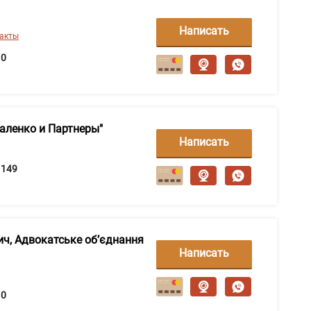
Написать
такты
сообщение
0
аленко и Партнеры"
Написать
сообщение
149
ич, Адвокатське об’єднання
Написать
сообщение
0