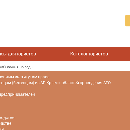
исы для юристов
Каталог юристов
ибывания на сод...
новным институтам права.
цам (беженцам) из АР Крым и областей проведения АТО
 предпринимателей
водстве
одстве
ки.