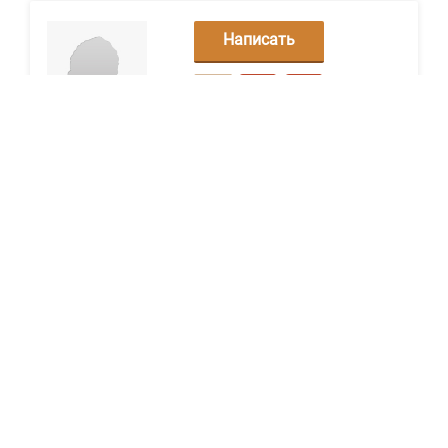
Написать
сообщение
Чорна Богдана
Ковель
Показать контакты
25
18
0
Написать
сообщение
Адвокатське бюро Зелінської
Львов
Показать контакты
25
18
0