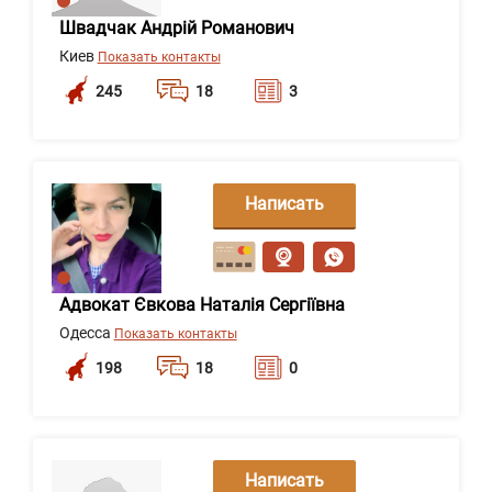
Швадчак Андрій Романович
Киев
Показать контакты
245
18
3
Написать
сообщение
Адвокат Євкова Наталія Сергіївна
Одесса
Показать контакты
198
18
0
Написать