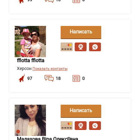
Написать
сообщение
fflotta fflotta
Херсон
Показать контакты
97
18
0
Написать
сообщение
Малахова Віра Олексіївна