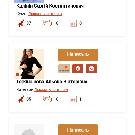
Калінін Сергій Костянтинович
Сумы
Показать контакты
37
18
0
Написать
сообщение
Теряннікова Альона Вікторівна
Харьков
Показать контакты
35
18
1
Написать