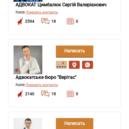
АДВОКАТ Цимбалюк Сергій Валеріанович
Киев
Показать контакты
2594
18
0
Написать
сообщение
Адвокатське бюро "Верітас"
Киев
Показать контакты
2140
18
0
Написать