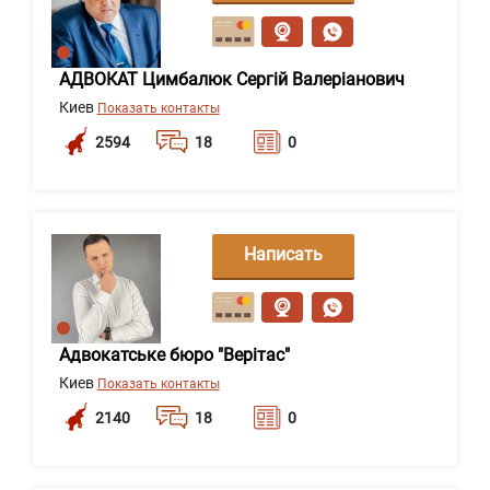
сообщение
АДВОКАТ Цимбалюк Сергій Валеріанович
Киев
Показать контакты
2594
18
0
Написать
сообщение
Адвокатське бюро "Верітас"
Киев
Показать контакты
2140
18
0