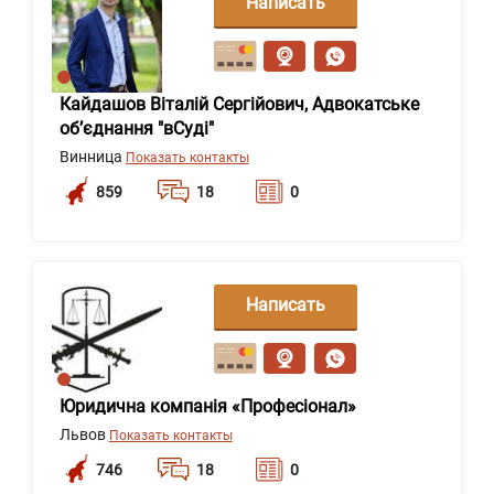
Написать
сообщение
Кайдашов Віталій Сергійович, Адвокатське
об’єднання "вСуді"
Винница
Показать контакты
859
18
0
Написать
сообщение
Юридична компанія «Професіонал»
Львов
Показать контакты
746
18
0