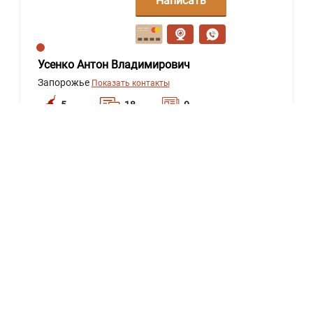
Написать
сообщение
Усенко Антон Владимирович
Запорожье
Показать контакты
5
18
0
Написать
сообщение
Сергеев Борис Александрович
Харьков
Показать контакты
5
18
0