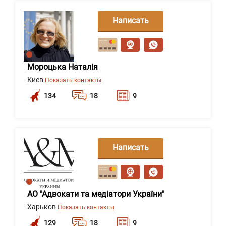
Написать
сообщение
Мороцька Наталія
Киев
Показать контакты
134
18
9
Написать
сообщение
АО "Адвокати та медіатори України"
Харьков
Показать контакты
129
18
9