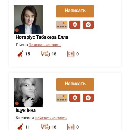
Написать
сообщение
Нотаріус Табакера Елла
Львов
Показать контакты
15
18
0
Написать
сообщение
Іщук Інна
Киевская
Показать контакты
11
18
0