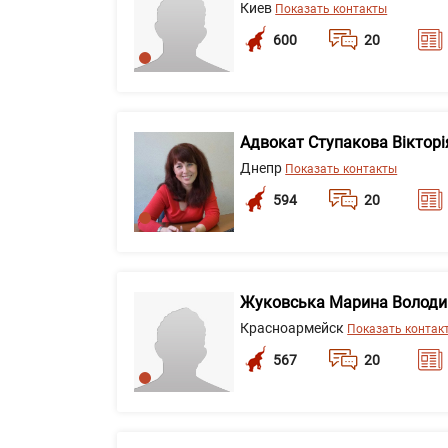
Киев
Показать контакты
600
20
Адвокат Ступакова Вікторія
Днепр
Показать контакты
594
20
Жуковська Марина Володи
Красноармейск
Показать контак
567
20