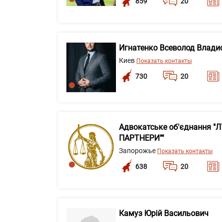
859
20
Игнатенко Всеволод Влади
Киев
Показать контакты
730
20
Адвокатське об'єднання "
ПАРТНЕРИ""
Запорожье
Показать контакты
638
20
Камуз Юрій Васильович