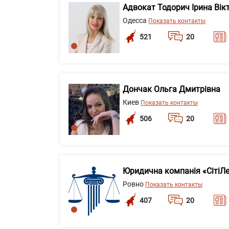
Адвокат Тодорич Ірина Вік
Одесса
Показать контакты
521
20
Дончак Ольга Дмитрівна
Киев
Показать контакты
506
20
Юридична компанія «СітіЛ
Ровно
Показать контакты
407
20