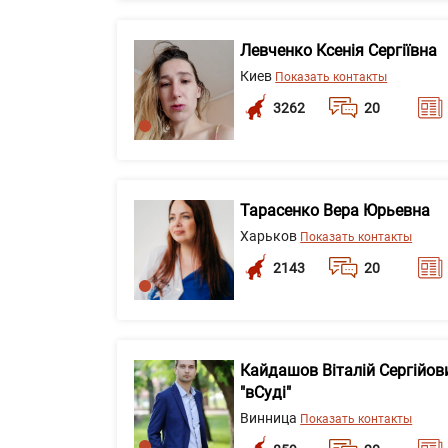
Левченко Ксенія Сергіївна
Киев
Показать контакты
3262
20
Тарасенко Вера Юрьевна
Харьков
Показать контакты
2143
20
Кайдашов Віталій Сергійов
"вСуді"
Винница
Показать контакты