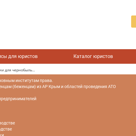
исы для юристов
Каталог юристов
и для чернобыль...
новным институтам права.
цам (беженцам) из АР Крым и областей проведения АТО
 предпринимателей
водстве
одстве
ки.