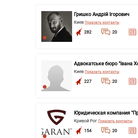
Гришко Андрій Ігорович
Киев
Показать контакты
282
20
Адвокатське бюро "Івана Х
Киев
Показать контакты
227
20
Юридическая компания "Пра
Кривой Рог
Показать контакты
154
20