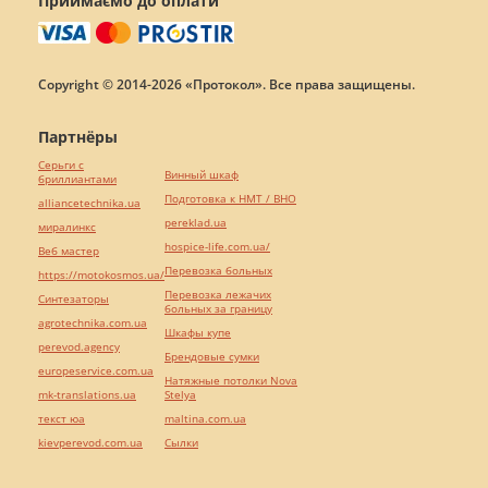
Приймаємо до оплати
Copyright © 2014-2026 «Протокол». Все права защищены.
Партнёры
Серьги с
Винный шкаф
бриллиантами
Подготовка к НМТ / ВНО
alliancetechnika.ua
pereklad.ua
миралинкс
hospice-life.com.ua/
Веб мастер
Перевозка больных
https://motokosmos.ua/
Перевозка лежачих
Синтезаторы
больных за границу
agrotechnika.com.ua
Шкафы купе
perevod.agency
Брендовые сумки
europeservice.com.ua
Натяжные потолки Nova
mk-translations.ua
Stelya
текст юа
maltina.com.ua
kievperevod.com.ua
Cылки