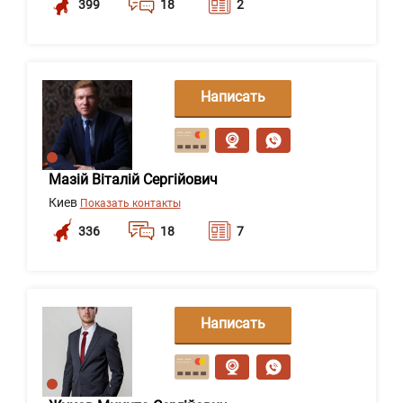
399
18
2
Написать
сообщение
Мазій Віталій Сергійович
Киев
Показать контакты
336
18
7
Написать
сообщение