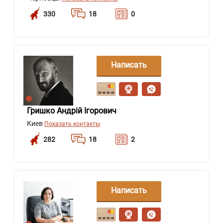
330
18
0
Написать
сообщение
Гришко Андрій Ігорович
Киев
Показать контакты
282
18
2
Написать
сообщение