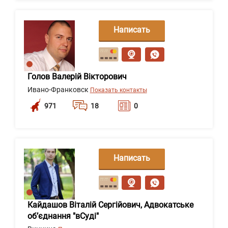
Написать
сообщение
Голов Валерій Вікторович
Ивано-Франковск
Показать контакты
971
18
0
Написать
сообщение
Кайдашов Віталій Сергійович, Адвокатське
об’єднання "вСуді"