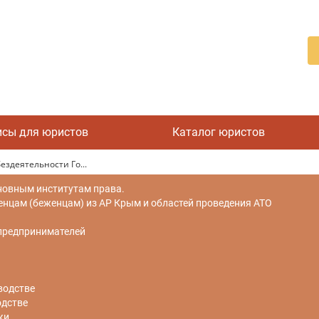
исы для юристов
Каталог юристов
здеятельности Го...
новным институтам права.
цам (беженцам) из АР Крым и областей проведения АТО
 предпринимателей
водстве
одстве
ки.