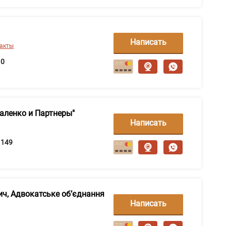
Написать
такты
сообщение
0
аленко и Партнеры"
Написать
сообщение
149
ич, Адвокатське об’єднання
Написать
сообщение