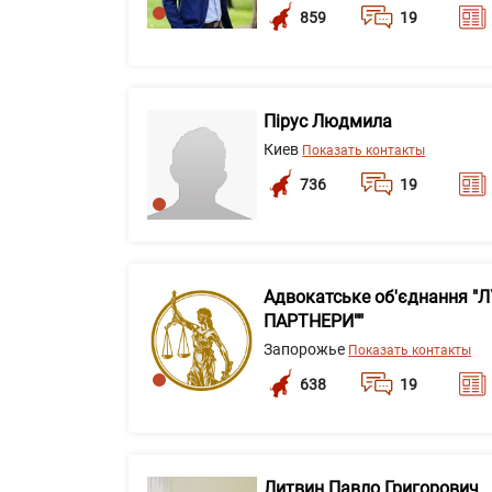
859
19
Пірус Людмила
Киев
Показать контакты
736
19
Адвокатське об'єднання "
ПАРТНЕРИ""
Запорожье
Показать контакты
638
19
Литвин Павло Григорович