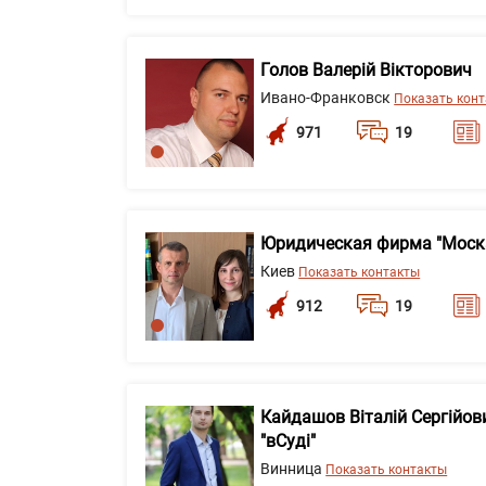
Голов Валерій Вікторович
Ивано-Франковск
Показать кон
971
19
Юридическая фирма "Моск
Киев
Показать контакты
912
19
Кайдашов Віталій Сергійов
"вСуді"
Винница
Показать контакты