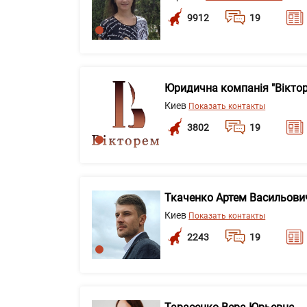
9912
19
Юридична компанія "Вікто
Киев
Показать контакты
3802
19
Ткаченко Артем Васильови
Киев
Показать контакты
2243
19