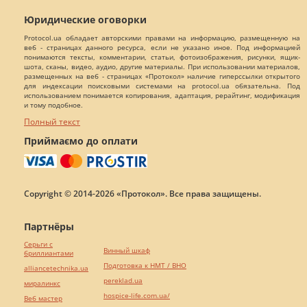
Юридические оговорки
Protocol.ua обладает авторскими правами на информацию, размещенную на
веб - страницах данного ресурса, если не указано иное. Под информацией
понимаются тексты, комментарии, статьи, фотоизображения, рисунки, ящик-
шота, сканы, видео, аудио, другие материалы. При использовании материалов,
размещенных на веб - страницах «Протокол» наличие гиперссылки открытого
для индексации поисковыми системами на protocol.ua обязательна. Под
использованием понимается копирования, адаптация, рерайтинг, модификация
и тому подобное.
Полный текст
Приймаємо до оплати
Copyright © 2014-2026 «Протокол». Все права защищены.
Партнёры
Серьги с
Винный шкаф
бриллиантами
Подготовка к НМТ / ВНО
alliancetechnika.ua
pereklad.ua
миралинкс
hospice-life.com.ua/
Веб мастер