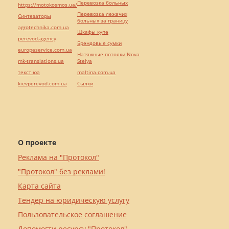
Перевозка больных
https://motokosmos.ua/
Перевозка лежачих
Синтезаторы
больных за границу
agrotechnika.com.ua
Шкафы купе
perevod.agency
Брендовые сумки
europeservice.com.ua
Натяжные потолки Nova
mk-translations.ua
Stelya
текст юа
maltina.com.ua
kievperevod.com.ua
Cылки
О проекте
Реклама на "Протокол"
"Протокол" без реклами!
Карта сайта
Тендер на юридическую услугу
Пользовательское соглашение
Допомогти ресурсу "Протокол"