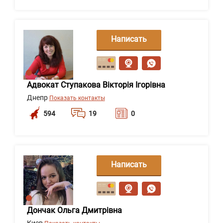
Написать
сообщение
Адвокат Ступакова Вікторія Ігорівна
Днепр
Показать контакты
594
19
0
Написать
сообщение
Дончак Ольга Дмитрівна