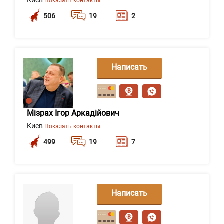
Киев
Показать контакты
506
19
2
Написать
сообщение
Мізрах Ігор Аркадійович
Киев
Показать контакты
499
19
7
Написать
сообщение