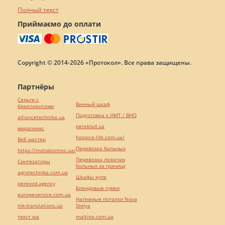
Полный текст
Приймаємо до оплати
Copyright © 2014-2026 «Протокол». Все права защищены.
Партнёры
Серьги с
Винный шкаф
бриллиантами
Подготовка к НМТ / ВНО
alliancetechnika.ua
pereklad.ua
миралинкс
hospice-life.com.ua/
Веб мастер
Перевозка больных
https://motokosmos.ua/
Перевозка лежачих
Синтезаторы
больных за границу
agrotechnika.com.ua
Шкафы купе
perevod.agency
Брендовые сумки
europeservice.com.ua
Натяжные потолки Nova
mk-translations.ua
Stelya
текст юа
maltina.com.ua