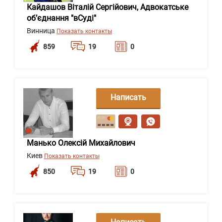
Кайдашов Віталій Сергійович, Адвокатське
об’єднання "вСуді"
Винница
Показать контакты
859
19
0
Написать
сообщение
Манько Олексій Михайлович
Киев
Показать контакты
850
19
0