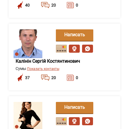
40
20
0
Написать
сообщение
Калінін Сергій Костянтинович
Сумы
Показать контакты
37
20
0
Написать
сообщение