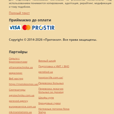
использованием понимается копирования, адаптация, рерайтинг, модификация
и тому подобное.
Полный текст
Приймаємо до оплати
Copyright © 2014-2026 «Протокол». Все права защищены.
Партнёры
Серьги с
Винный шкаф
бриллиантами
Подготовка к НМТ / ВНО
alliancetechnika.ua
pereklad.ua
миралинкс
hospice-life.com.ua/
Веб мастер
Перевозка больных
https://motokosmos.ua/
Перевозка лежачих
Синтезаторы
больных за границу
agrotechnika.com.ua
Шкафы купе
perevod.agency
Брендовые сумки
europeservice.com.ua
Натяжные потолки Nova
mk-translations.ua
Stelya