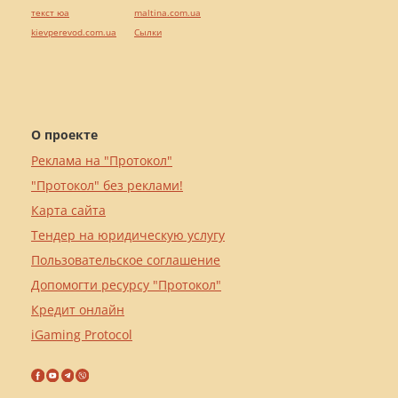
текст юа
maltina.com.ua
kievperevod.com.ua
Cылки
О проекте
Реклама на "Протокол"
"Протокол" без реклами!
Карта сайта
Тендер на юридическую услугу
Пользовательское соглашение
Допомогти ресурсу "Протокол"
Кредит онлайн
iGaming Protocol