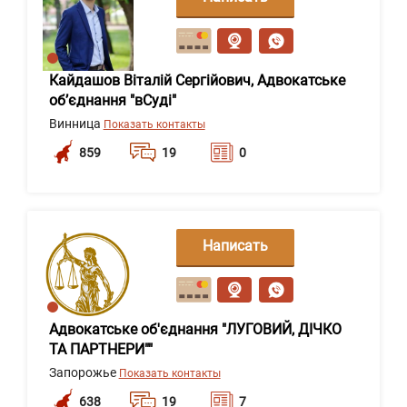
сообщение
Кайдашов Віталій Сергійович, Адвокатське
об’єднання "вСуді"
Винница
Показать контакты
859
19
0
Написать
сообщение
Адвокатське об'єднання "ЛУГОВИЙ, ДІЧКО
ТА ПАРТНЕРИ""
Запорожье
Показать контакты
638
19
7