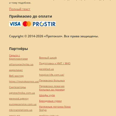
и тому подобное.
Полный текст
Приймаємо до оплати
Copyright © 2014-2026 «Протокол». Все права защищены.
Партнёры
Серьги с
Винный шкаф
бриллиантами
Подготовка к НМТ / ВНО
alliancetechnika.ua
pereklad.ua
миралинкс
hospice-life.com.ua/
Веб мастер
Перевозка больных
https://motokosmos.ua/
Перевозка лежачих
Синтезаторы
больных за границу
agrotechnika.com.ua
Шкафы купе
perevod.agency
Брендовые сумки
europeservice.com.ua
Натяжные потолки Nova
mk-translations.ua
Stelya
текст юа
maltina.com.ua