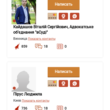
Написать
сообщение
Кайдашов Віталій Сергійович, Адвокатське
об’єднання "вСуді"
Винница
Показать контакты
859
18
0
Написать
сообщение
Пірус Людмила
Киев
Показать контакты
736
18
0