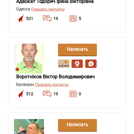
Адвокат Тодорич Ірина Вікторівна
Одесса
Показать контакты
521
19
5
Написать
сообщение
Воротніков Віктор Володимирович
Бровары
Показать контакты
512
19
0
Написать