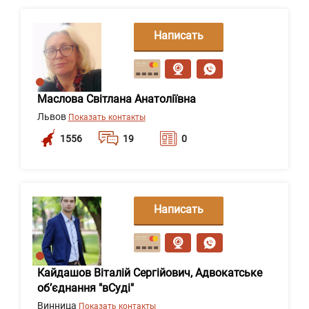
Написать
сообщение
Маслова Світлана Анатоліївна
Львов
Показать контакты
1556
19
0
Написать
сообщение
Кайдашов Віталій Сергійович, Адвокатське
об’єднання "вСуді"
Винница
Показать контакты