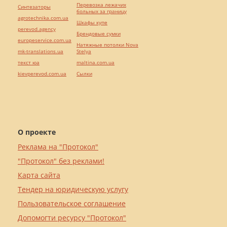
Перевозка лежачих
Синтезаторы
больных за границу
agrotechnika.com.ua
Шкафы купе
perevod.agency
Брендовые сумки
europeservice.com.ua
Натяжные потолки Nova
mk-translations.ua
Stelya
текст юа
maltina.com.ua
kievperevod.com.ua
Cылки
О проекте
Реклама на "Протокол"
"Протокол" без реклами!
Карта сайта
Тендер на юридическую услугу
Пользовательское соглашение
Допомогти ресурсу "Протокол"