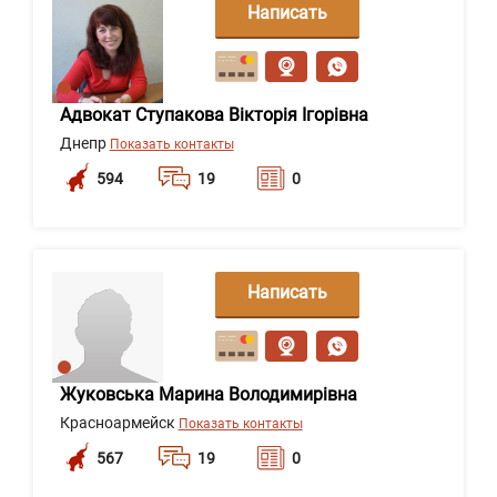
Написать
сообщение
Адвокат Ступакова Вікторія Ігорівна
Днепр
Показать контакты
594
19
0
Написать
сообщение
Жуковська Марина Володимирівна
Красноармейск
Показать контакты
567
19
0