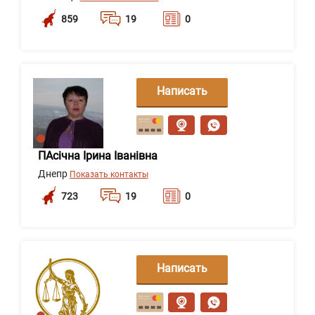
859
19
0
Написать
сообщение
ПАсічна Ірина Іванівна
Днепр
Показать контакты
723
19
0
Написать
сообщение