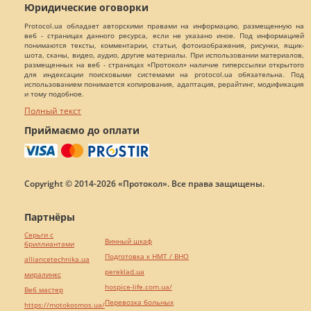
Юридические оговорки
Protocol.ua обладает авторскими правами на информацию, размещенную на
веб - страницах данного ресурса, если не указано иное. Под информацией
понимаются тексты, комментарии, статьи, фотоизображения, рисунки, ящик-
шота, сканы, видео, аудио, другие материалы. При использовании материалов,
размещенных на веб - страницах «Протокол» наличие гиперссылки открытого
для индексации поисковыми системами на protocol.ua обязательна. Под
использованием понимается копирования, адаптация, рерайтинг, модификация
и тому подобное.
Полный текст
Приймаємо до оплати
Copyright © 2014-2026 «Протокол». Все права защищены.
Партнёры
Серьги с
Винный шкаф
бриллиантами
Подготовка к НМТ / ВНО
alliancetechnika.ua
pereklad.ua
миралинкс
hospice-life.com.ua/
Веб мастер
Перевозка больных
https://motokosmos.ua/