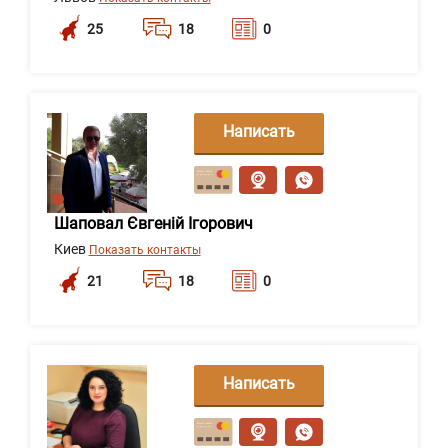
25
18
0
Написать
сообщение
Шаповал Євгеній Ігорович
Киев
Показать контакты
21
18
0
Написать
сообщение