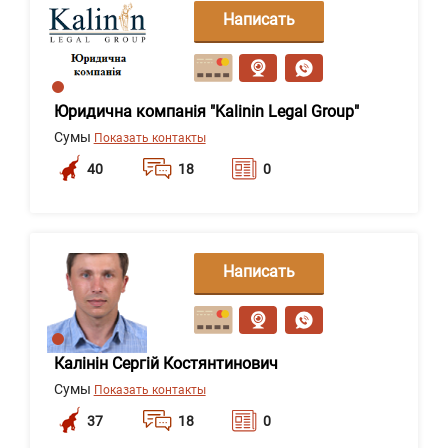
Написать
сообщение
Юридична компанія "Kalinin Legal Group"
Сумы
Показать контакты
40
18
0
Написать
сообщение
Калінін Сергій Костянтинович
Сумы
Показать контакты
37
18
0