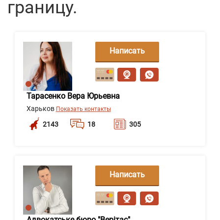
границу.
Написать
сообщение
Тарасенко Вера Юрьевна
Харьков
Показать контакты
2143
18
305
Написать
сообщение
Адвокатське бюро "Верітас"