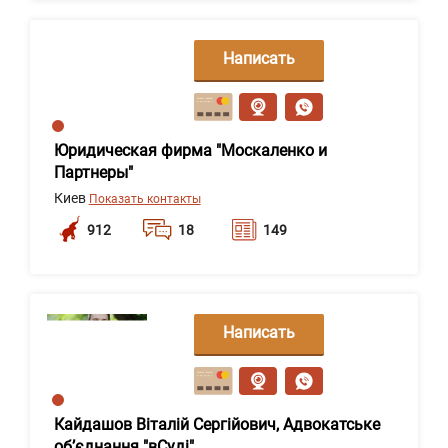
Написать
сообщение
Юридическая фирма "Москаленко и
Партнеры"
Киев
Показать контакты
912
18
149
Написать
сообщение
Кайдашов Віталій Сергійович, Адвокатське
об’єднання "вСуді"