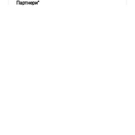
Партнери"
Киев
Показать контакты
313
19
1
Написать
сообщение
Ахрамович Ян Игоревич
Киев
Показать контакты
270
19
0
Написать