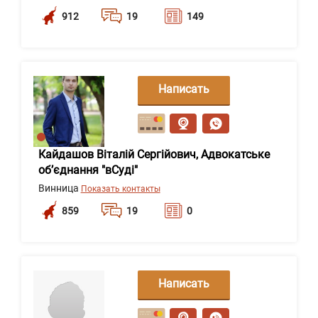
912
19
149
Написать
сообщение
Кайдашов Віталій Сергійович, Адвокатське
об’єднання "вСуді"
Винница
Показать контакты
859
19
0
Написать
сообщение