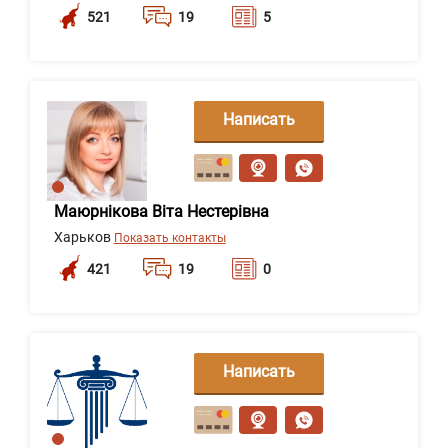
521
19
5
Написать
сообщение
Маюрнікова Віта Нестерівна
Харьков
Показать контакты
421
19
0
Написать
сообщение