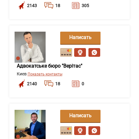
2143
18
305
Написать
сообщение
Адвокатське бюро "Верітас"
Киев
Показать контакты
2140
18
0
Написать
сообщение