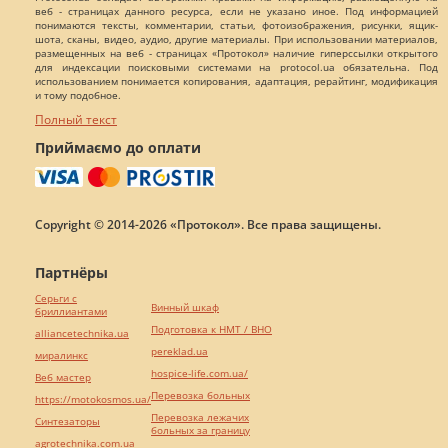
веб - страницах данного ресурса, если не указано иное. Под информацией
понимаются тексты, комментарии, статьи, фотоизображения, рисунки, ящик-
шота, сканы, видео, аудио, другие материалы. При использовании материалов,
размещенных на веб - страницах «Протокол» наличие гиперссылки открытого
для индексации поисковыми системами на protocol.ua обязательна. Под
использованием понимается копирования, адаптация, рерайтинг, модификация
и тому подобное.
Полный текст
Приймаємо до оплати
Copyright © 2014-2026 «Протокол». Все права защищены.
Партнёры
Серьги с
Винный шкаф
бриллиантами
Подготовка к НМТ / ВНО
alliancetechnika.ua
pereklad.ua
миралинкс
hospice-life.com.ua/
Веб мастер
Перевозка больных
https://motokosmos.ua/
Перевозка лежачих
Синтезаторы
больных за границу
agrotechnika.com.ua