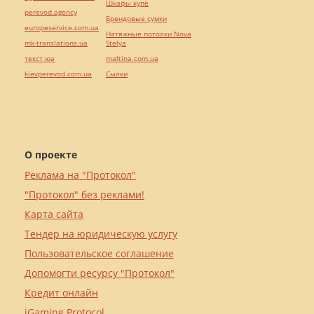
Шкафы купе
perevod.agency
Брендовые сумки
europeservice.com.ua
Натяжные потолки Nova
mk-translations.ua
Stelya
текст юа
maltina.com.ua
kievperevod.com.ua
Cылки
О проекте
Реклама на "Протокол"
"Протокол" без реклами!
Карта сайта
Тендер на юридическую услугу
Пользовательское соглашение
Допомогти ресурсу "Протокол"
Кредит онлайн
iGaming Protocol