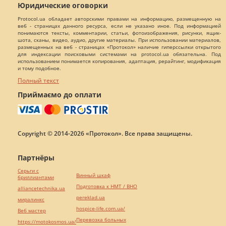
Юридические оговорки
Protocol.ua обладает авторскими правами на информацию, размещенную на
веб - страницах данного ресурса, если не указано иное. Под информацией
понимаются тексты, комментарии, статьи, фотоизображения, рисунки, ящик-
шота, сканы, видео, аудио, другие материалы. При использовании материалов,
размещенных на веб - страницах «Протокол» наличие гиперссылки открытого
для индексации поисковыми системами на protocol.ua обязательна. Под
использованием понимается копирования, адаптация, рерайтинг, модификация
и тому подобное.
Полный текст
Приймаємо до оплати
Copyright © 2014-2026 «Протокол». Все права защищены.
Партнёры
Серьги с
Винный шкаф
бриллиантами
Подготовка к НМТ / ВНО
alliancetechnika.ua
pereklad.ua
миралинкс
hospice-life.com.ua/
Веб мастер
Перевозка больных
https://motokosmos.ua/