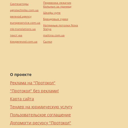
Перевозка лежачих
Синтезаторы
больных за границу
agrotechnika.com.ua
Шкафы купе
perevod.agency
Брендовые сумки
europeservice.com.ua
Натяжные потолки Nova
mk-translations.ua
Stelya
текст юа
maltina.com.ua
kievperevod.com.ua
Cылки
О проекте
Реклама на "Протокол"
"Протокол" без реклами!
Карта сайта
Тендер на юридическую услугу
Пользовательское соглашение
Допомогти ресурсу "Протокол"