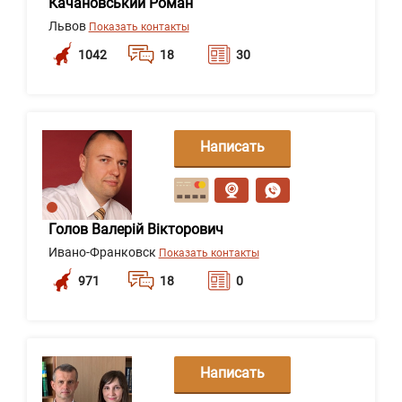
Качановський Роман
Львов
Показать контакты
1042
18
30
Написать
сообщение
Голов Валерій Вікторович
Ивано-Франковск
Показать контакты
971
18
0
Написать