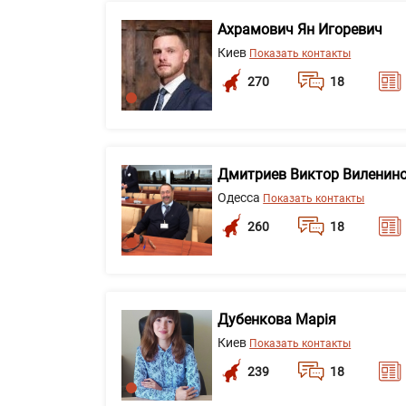
Ахрамович Ян Игоревич
Киев
Показать контакты
270
18
Дмитриев Виктор Виленин
Одесса
Показать контакты
260
18
Дубенкова Марія
Киев
Показать контакты
239
18