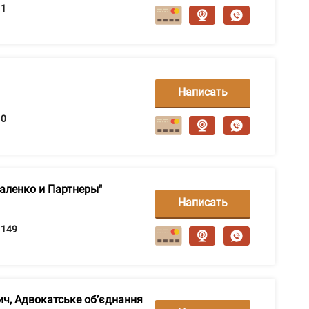
сообщение
1
Написать
сообщение
0
аленко и Партнеры"
Написать
сообщение
149
ич, Адвокатське об’єднання