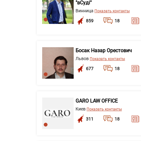
"вСуді"
Винница
Показать контакты
859
18
Босак Назар Орестович
Львов
Показать контакты
677
18
GARO LAW OFFICE
Киев
Показать контакты
311
18