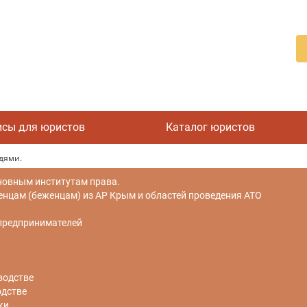
исы для юристов
Каталог юристов
дями.
новным институтам права.
цам (беженцам) из АР Крым и областей проведения АТО
 предпринимателей
водстве
одстве
ки.