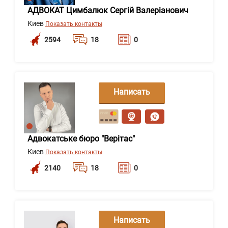
АДВОКАТ Цимбалюк Сергій Валеріанович
Киев
Показать контакты
2594
18
0
Написать
сообщение
Адвокатське бюро "Верітас"
Киев
Показать контакты
2140
18
0
Написать