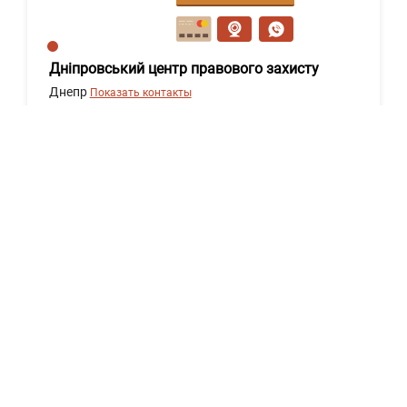
сообщение
Дніпровський центр правового захисту
Днепр
Показать контакты
114
18
0
Написать
сообщение
Менделя Олена
Киев
Показать контакты
106
18
13