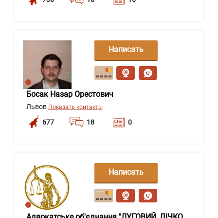
Написать
сообщение
Босак Назар Орестович
Львов
Показать контакты
677
18
0
Написать
сообщение
Адвокатське об'єднання "ЛУГОВИЙ, ДІЧКО