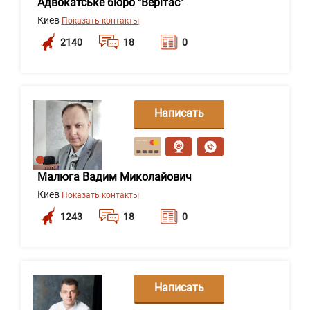
Адвокатське бюро "Верітас"
Киев
Показать контакты
2140
18
0
Написать
сообщение
Малюга Вадим Миколайович
Киев
Показать контакты
1243
18
0
Написать