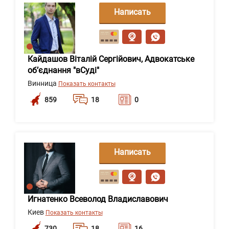
Написать
сообщение
Кайдашов Віталій Сергійович, Адвокатське
об’єднання "вСуді"
Винница
Показать контакты
859
18
0
Написать
сообщение
Игнатенко Всеволод Владиславович
Киев
Показать контакты
730
18
16