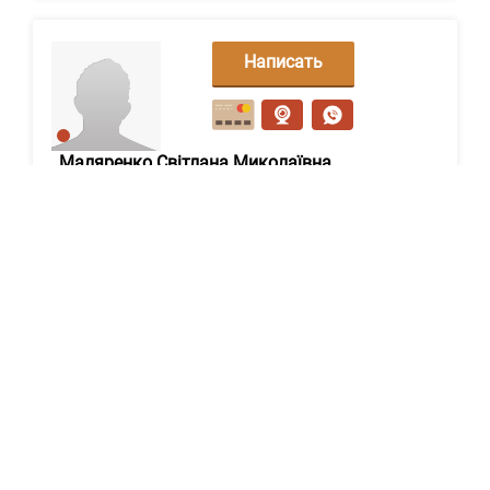
Написать
сообщение
Маляренко Світлана Миколаївна
Киев
Показать контакты
0
18
0
Написать
сообщение
Купреєва Світлана Петрівна
Киев
Показать контакты