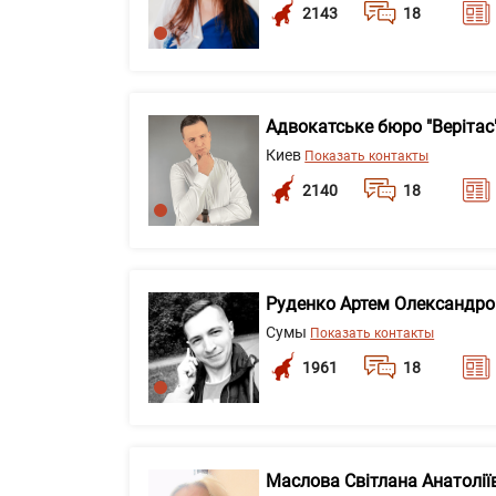
2143
18
Адвокатське бюро "Верітас
Киев
Показать контакты
2140
18
Руденко Артем Олександр
Сумы
Показать контакты
1961
18
Маслова Світлана Анатолії