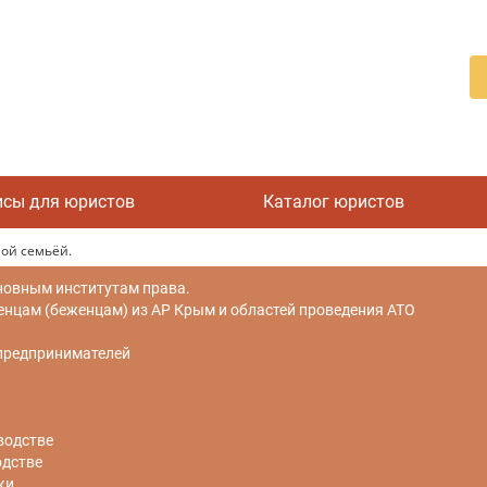
исы для юристов
Каталог юристов
ой семьёй.
новным институтам права.
цам (беженцам) из АР Крым и областей проведения АТО
 предпринимателей
водстве
одстве
ки.