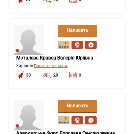
Написать
сообщение
Моталева-Кравец Валерія Юріївна
Харьков
Показать контакты
30
20
0
Написать
сообщение
Адвокатське бюро Ярослава Гандзюлевича