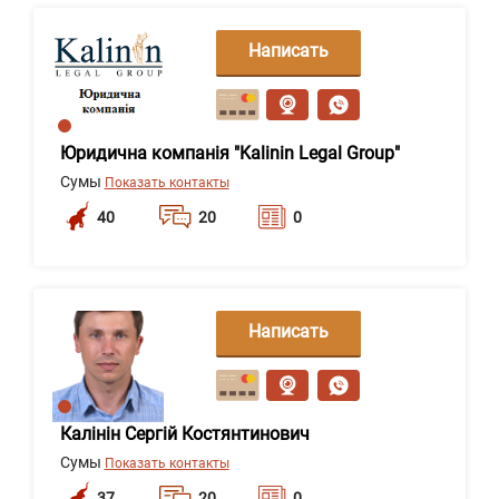
Написать
сообщение
Юридична компанія "Kalinin Legal Group"
Сумы
Показать контакты
40
20
0
Написать
сообщение
Калінін Сергій Костянтинович
Сумы
Показать контакты
37
20
0