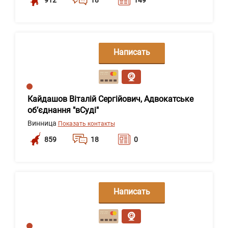
Написать
сообщение
Кайдашов Віталій Сергійович, Адвокатське
об’єднання "вСуді"
Винница
Показать контакты
859
18
0
Написать
сообщение