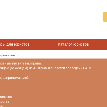
исы для юристов
Каталог юристов
деятельность.
новным институтам права.
цам (беженцам) из АР Крым и областей проведения АТО
 предпринимателей
водстве
одстве
ки.