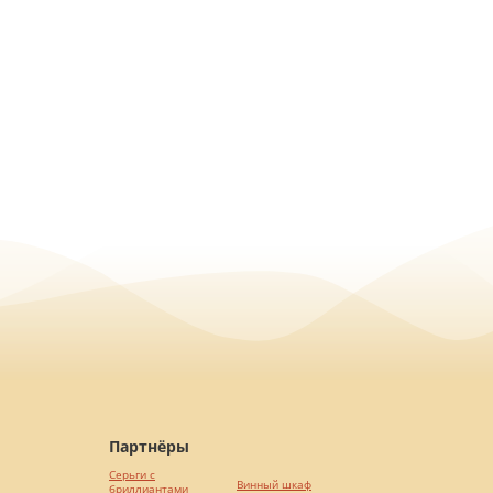
Партнёры
Серьги с
Винный шкаф
бриллиантами