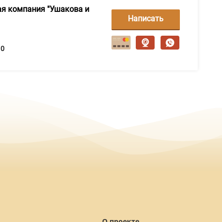
я компания "Ушакова и
Написать
сообщение
0
О проекте