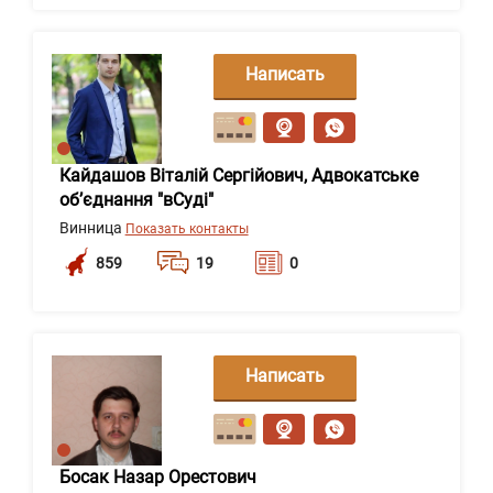
Написать
сообщение
Кайдашов Віталій Сергійович, Адвокатське
об’єднання "вСуді"
Винница
Показать контакты
859
19
0
Написать
сообщение
Босак Назар Орестович