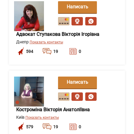
Написать
сообщение
Адвокат Ступакова Вікторія Ігорівна
Днепр
Показать контакты
594
19
0
Написать
сообщение
Костроміна Вікторія Анатоліївна
Київ
Показать контакты
579
19
0