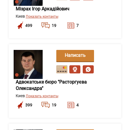
Мізрах Ігор Аркадійович
Киев
Показать контакты
499
19
7
Написать
сообщение
Адвокатське бюро "Расторгуєва
Олександра"
Киев
Показать контакты
399
19
4