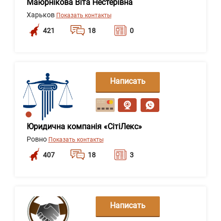
Маюрнікова Віта Нестерівна
Харьков
Показать контакты
421
18
0
Написать
сообщение
Юридична компанія «СітіЛекс»
Ровно
Показать контакты
407
18
3
Написать