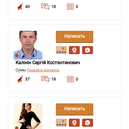
40
18
0
Написать
сообщение
Калінін Сергій Костянтинович
Сумы
Показать контакты
37
18
0
Написать
сообщение