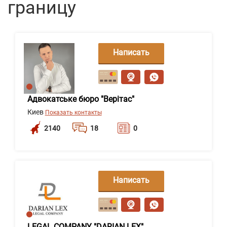
границу
Написать
сообщение
Адвокатське бюро "Верітас"
Киев
Показать контакты
2140
18
0
Написать
сообщение
LEGAL COMPANY "DARIAN LEX"