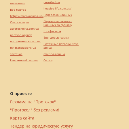
pereklad.ua
миралинкс
hospice-life.com.ua/
Веб мастер
Перевозка больных
https://motokosmos.ua/
Перевозка лежачих
Синтезаторы
больных за границу
agrotechnika.com.ua
Шкафы купе
perevod.agency
Брендовые сумки
europeservice.com.ua
Натяжные потолки Nova
mk-translations.ua
Stelya
текст юа
maltina.com.ua
kievperevod.com.ua
Cылки
О проекте
Реклама на "Протокол"
"Протокол" без реклами!
Карта сайта
Тендер на юридическую услугу