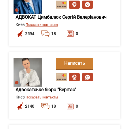
сообщение
АДВОКАТ Цимбалюк Сергій Валеріанович
Киев
Показать контакты
2594
18
0
Написать
сообщение
Адвокатське бюро "Верітас"
Киев
Показать контакты
2140
18
0