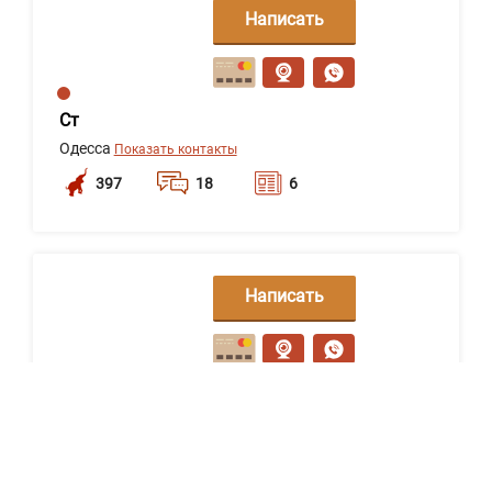
Написать
сообщение
Ст
Одесса
Показать контакты
397
18
6
Написать
сообщение
Правозахисник Давидко Ігор Анатолійович.
Усі види правових послуг з пожиттєвою
гарантією (с).
Сумы
Показать контакты