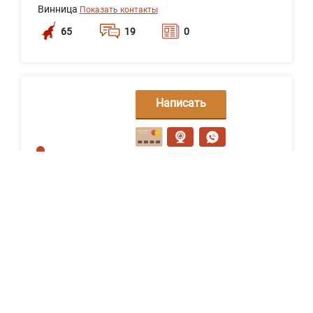
Винница
Показать контакты
65
19
0
Написать
сообщение
АДВОКАТСЬКЕ ОБ'ЄДНАННЯ "DEFENSIO"
Днепр
Показать контакты
61
19
0
Написать
сообщение