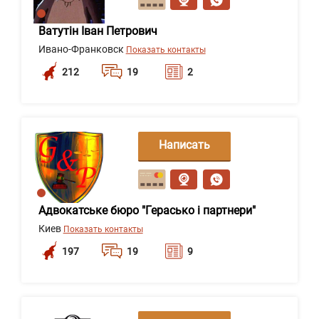
Ватутін Іван Петрович
Ивано-Франковск
Показать контакты
212
19
2
Написать
сообщение
Адвокатське бюро "Герасько і партнери"
Киев
Показать контакты
197
19
9