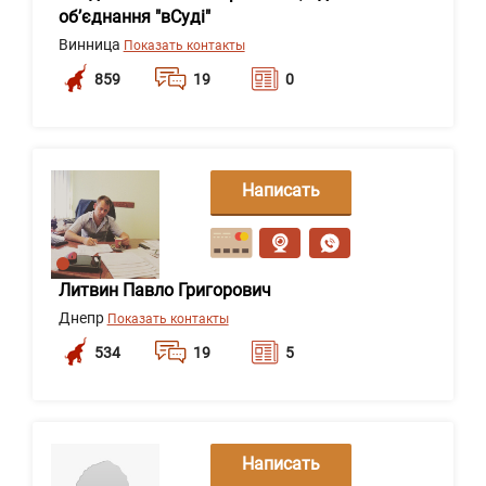
об’єднання "вСуді"
Винница
Показать контакты
859
19
0
Написать
сообщение
Литвин Павло Григорович
Днепр
Показать контакты
534
19
5
Написать