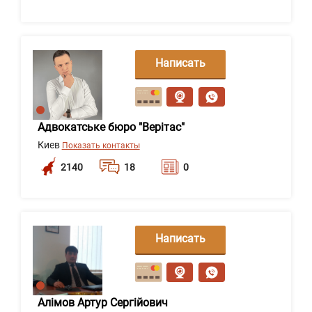
Написать
сообщение
Адвокатське бюро "Верітас"
Киев
Показать контакты
2140
18
0
Написать
сообщение
Алімов Артур Сергійович