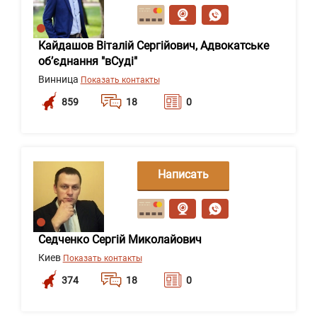
сообщение
Кайдашов Віталій Сергійович, Адвокатське
об’єднання "вСуді"
Винница
Показать контакты
859
18
0
Написать
сообщение
Седченко Сергій Миколайович
Киев
Показать контакты
374
18
0