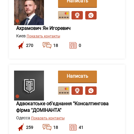
Написать
сообщение
Ахрамович Ян Игоревич
Киев
Показать контакты
270
18
0
Написать
сообщение
Адвокатське об'єднання "Консалтингова
фірма "ДОМІНАНТА"
Одесса
Показать контакты
259
18
41