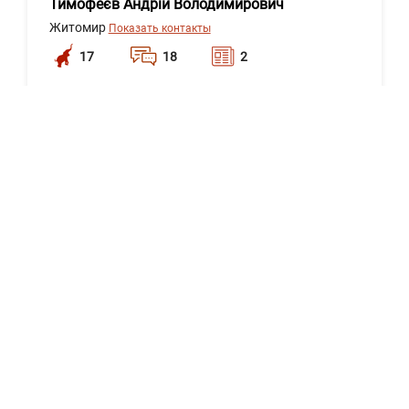
Тимофеєв Андрій Володимирович
Житомир
Показать контакты
17
18
2
Написать
сообщение
Юридична фірма "Гарантія Законності"
Киев
Показать контакты
10
18
2
Написать