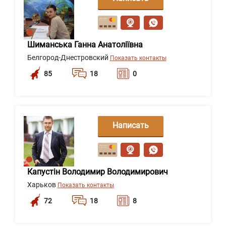
сообщение
Шиманська Ганна Анатоліївна
Белгород-Днестровский
Показать контакты
85
18
0
Написать
сообщение
Капустін Володимир Володимирович
Харьков
Показать контакты
72
18
8