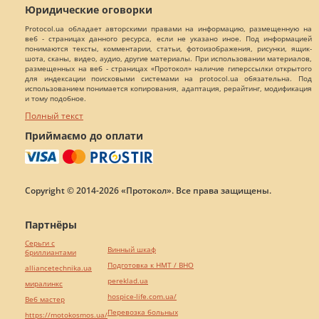
Юридические оговорки
Protocol.ua обладает авторскими правами на информацию, размещенную на
веб - страницах данного ресурса, если не указано иное. Под информацией
понимаются тексты, комментарии, статьи, фотоизображения, рисунки, ящик-
шота, сканы, видео, аудио, другие материалы. При использовании материалов,
размещенных на веб - страницах «Протокол» наличие гиперссылки открытого
для индексации поисковыми системами на protocol.ua обязательна. Под
использованием понимается копирования, адаптация, рерайтинг, модификация
и тому подобное.
Полный текст
Приймаємо до оплати
Copyright © 2014-2026 «Протокол». Все права защищены.
Партнёры
Серьги с
Винный шкаф
бриллиантами
Подготовка к НМТ / ВНО
alliancetechnika.ua
pereklad.ua
миралинкс
hospice-life.com.ua/
Веб мастер
Перевозка больных
https://motokosmos.ua/