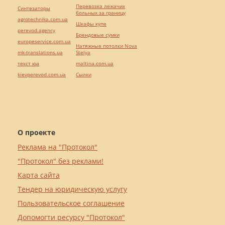
Перевозка лежачих
Синтезаторы
больных за границу
agrotechnika.com.ua
Шкафы купе
perevod.agency
Брендовые сумки
europeservice.com.ua
Натяжные потолки Nova
mk-translations.ua
Stelya
текст юа
maltina.com.ua
kievperevod.com.ua
Cылки
О проекте
Реклама на "Протокол"
"Протокол" без реклами!
Карта сайта
Тендер на юридическую услугу
Пользовательское соглашение
Допомогти ресурсу "Протокол"