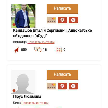
Написать
сообщение
Кайдашов Віталій Сергійович, Адвокатське
об’єднання "вСуді"
Винница
Показать контакты
859
18
0
Написать
сообщение
Пірус Людмила
Киев
Показать контакты